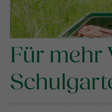
Für mehr V
Schulgart
GESCHRIEBEN VON
JOHANNES TERLER
AM
26. MAI 2025
. VERÖFFENTLICHT IN
AKTU