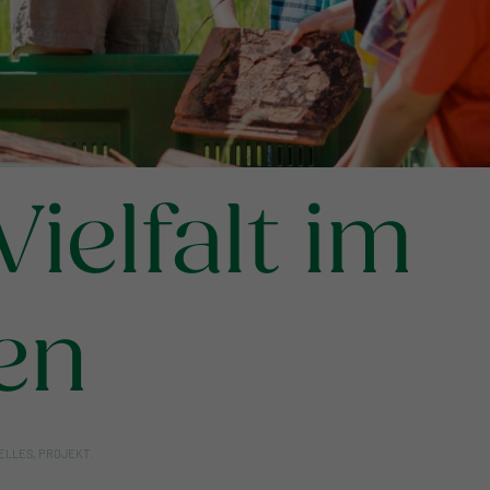
ielfalt im
en
ELLES
,
PROJEKT
.