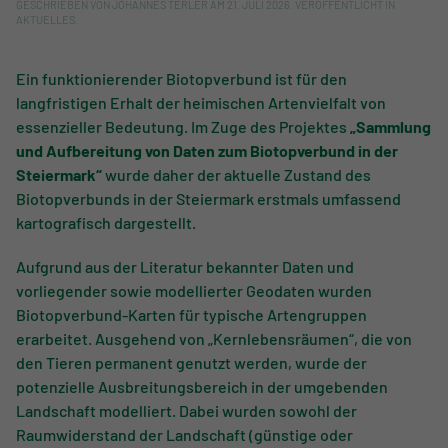
GESCHRIEBEN VON
JOHANNES TERLER
AM
21. JULI 2026
. VERÖFFENTLICHT IN
AKTUELLES
.
Ein funktionierender Biotopverbund ist für den
langfristigen Erhalt der heimischen Artenvielfalt von
essenzieller Bedeutung. Im Zuge des Projektes
„Sammlung
und Aufbereitung von Daten zum Biotopverbund in der
Steiermark“
wurde daher der aktuelle Zustand des
Biotopverbunds in der Steiermark erstmals umfassend
kartografisch dargestellt.
Aufgrund aus der Literatur bekannter Daten und
vorliegender sowie modellierter Geodaten wurden
Biotopverbund-Karten für typische Artengruppen
erarbeitet. Ausgehend von „Kernlebensräumen“, die von
den Tieren permanent genutzt werden, wurde der
potenzielle Ausbreitungsbereich in der umgebenden
Landschaft modelliert. Dabei wurden sowohl der
Raumwiderstand der Landschaft (günstige oder