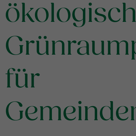
ökologisc
Grünraump
für
Gemeinde