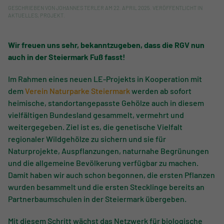
GESCHRIEBEN VON
JOHANNES TERLER
AM
22. APRIL 2025
. VERÖFFENTLICHT IN
AKTUELLES
,
PROJEKT
.
Wir freuen uns sehr, bekanntzugeben, dass die RGV nun
auch in der Steiermark Fuß fasst!
Im Rahmen eines neuen LE-Projekts in Kooperation mit
dem
Verein Naturparke Steiermark
werden ab sofort
heimische, standortangepasste Gehölze auch in diesem
vielfältigen Bundesland gesammelt, vermehrt und
weitergegeben. Ziel ist es, die genetische Vielfalt
regionaler Wildgehölze zu sichern und sie für
Naturprojekte, Auspflanzungen, naturnahe Begrünungen
und die allgemeine Bevölkerung verfügbar zu machen.
Damit haben wir auch schon begonnen, die ersten Pflanzen
wurden besammelt und die ersten Stecklinge bereits an
Partnerbaumschulen in der Steiermark übergeben.
Mit diesem Schritt wächst das Netzwerk für biologische