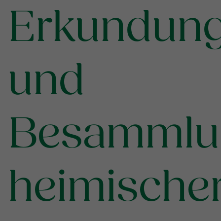
Erkundun
und
Besammlu
heimische