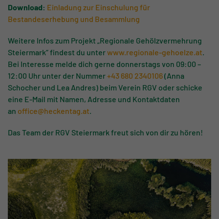
Download:
Einladung zur Einschulung für
Bestandeserhebung und Besammlung
Weitere Infos zum Projekt „Regionale Gehölzvermehrung
Steiermark“ findest du unter
www.regionale-gehoelze.at
.
Bei Interesse melde dich gerne donnerstags von 09:00 –
12:00 Uhr unter der Nummer
+43 680 2340106
(Anna
Schocher und Lea Andres) beim Verein RGV oder schicke
eine E-Mail mit Namen, Adresse und Kontaktdaten
an
office@heckentag.at
.
Das Team der RGV Steiermark freut sich von dir zu hören!