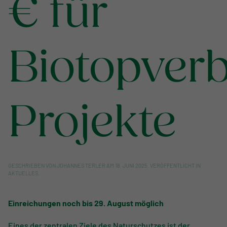
€ für
Biotopver
Projekte
GESCHRIEBEN VON
JOHANNES TERLER
AM
16. JUNI 2025
. VERÖFFENTLICHT IN
AKTUELLES
.
Einreichungen noch bis 29. August möglich
Eines der zentralen Ziele des Naturschutzes ist der