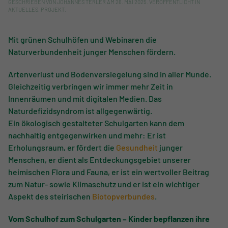
GESCHRIEBEN VON
JOHANNES TERLER
AM
26. MAI 2025
. VERÖFFENTLICHT IN
AKTUELLES
,
PROJEKT
.
Mit grünen Schulhöfen und Webinaren die
Naturverbundenheit junger Menschen fördern.
Artenverlust und Bodenversiegelung sind in aller Munde.
Gleichzeitig verbringen wir immer mehr Zeit in
Innenräumen und mit digitalen Medien. Das
Naturdefizidsyndrom ist allgegenwärtig.
Ein ökologisch gestalteter Schulgarten kann dem
nachhaltig entgegenwirken und mehr: Er ist
Erholungsraum, er fördert die
Gesundheit
junger
Menschen, er dient als Entdeckungsgebiet unserer
heimischen Flora und Fauna, er ist ein wertvoller Beitrag
zum Natur- sowie Klimaschutz und er ist ein wichtiger
Aspekt des steirischen
Biotopverbundes
.
Vom Schulhof zum Schulgarten – Kinder bepflanzen ihre