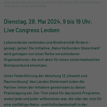
GESCHRIEBEN VON
ABERJUNG-DIGITAL
AM
10. SEPTEMBER 2024
. VERÖFFENTLICHT
ZU
IN
AKTUELLES
.
KEINE KOMMENTARE
PRAXISTAGUNG
2024
Dienstag, 28. Mai 2024, 9 bis 19 Uhr,
Live Congress Leoben
Lebensräume verbinden und Biodiversität fördern –
gesagt, getan! Die Initiative „NaturVerbunden Steiermark“
wird getragen von einer Reihe verschiedener
Organisationen, die sich aktiv für einen steiermarkweiten
Biotopverbund einsetzen.
Unter Federführung der Abteilung 13 „Umwelt und
Raumordnung“ des Landes Steiermark luden die
Partner:innen der Initiative gemeinsam zu dieser
Praxistagung ein. Der Titel stand für das bunte Programm,
wobei jede und jeder willkommen war, die oder der sich für
eine vielfältige Natur- und Kulturlandschaft in der