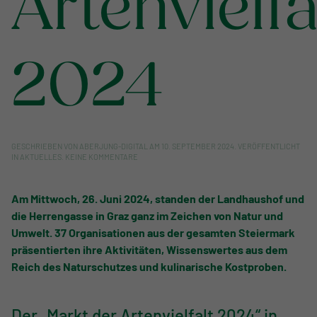
Artenvielfa
2024
GESCHRIEBEN VON
ABERJUNG-DIGITAL
AM
10. SEPTEMBER 2024
. VERÖFFENTLICHT
ZU
IN
AKTUELLES
.
KEINE KOMMENTARE
MARKT
DER
ARTENVIELFALT
Am Mittwoch, 26. Juni 2024, standen der Landhaushof und
2024
die Herrengasse in Graz ganz im Zeichen von Natur und
Umwelt. 37 Organisationen aus der gesamten Steiermark
präsentierten ihre Aktivitäten, Wissenswertes aus dem
Reich des Naturschutzes und kulinarische Kostproben.