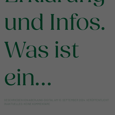
und Infos.
Was ist
ein…
GESCHRIEBEN VON
ABERJUNG-DIGITAL
AM
10. SEPTEMBER 2024
. VERÖFFENTLICHT
ZU
IN
AKTUELLES
.
KEINE KOMMENTARE
ERKLÄRUNG
UND