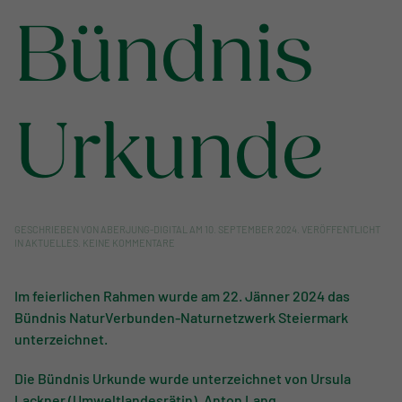
Bündnis
Urkunde
GESCHRIEBEN VON
ABERJUNG-DIGITAL
AM
10. SEPTEMBER 2024
. VERÖFFENTLICHT
ZU
IN
AKTUELLES
.
KEINE KOMMENTARE
FEIERLICHE
UNTERZEICHNUNG
BÜNDNIS
Im feierlichen Rahmen wurde am 22. Jänner 2024 das
URKUNDE
Bündnis NaturVerbunden-Naturnetzwerk Steiermark
unterzeichnet.
Die Bündnis Urkunde wurde unterzeichnet von Ursula
Lackner (Umweltlandesrätin), Anton Lang