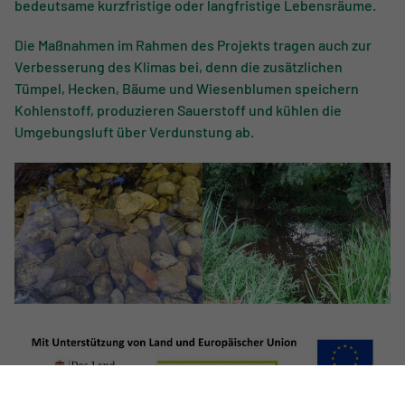
bedeutsame kurzfristige oder langfristige Lebensräume.
Die Maßnahmen im Rahmen des Projekts tragen auch zur
Verbesserung des Klimas bei, denn die zusätzlichen
Tümpel, Hecken, Bäume und Wiesenblumen speichern
Kohlenstoff, produzieren Sauerstoff und kühlen die
Umgebungsluft über Verdunstung ab.