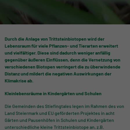
Durch
die
Anlage von Tr
i
ttsteinbiotopen
wird der
Lebensraum für viele Pflanzen- und Tierarten erweitert
und vielfältiger.
Diese sind dadurch
weniger anfällig
gegenüber äußeren Einflüssen
, denn d
ie Vernetzung
von
verschiedenen
Biotope
n
verringert die zu überwindende
Distanz und mildert die negativen Auswirkungen der
Klimakrise ab.
Kleinlebensräume
in Kindergärten und Schulen
Die Gemeinden des Stiefingtales legen im Rahmen des von
Land Steiermark und EU geförderten Projektes in acht
Gärten und Pausenhöfen in Schulen und Kindergärten
unterschiedliche kleine Trittsteinbiotope an, z.B.