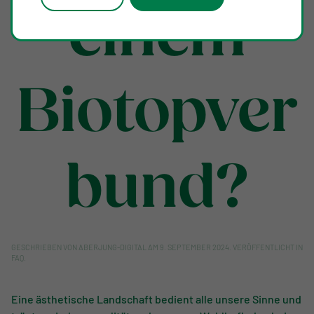
einem
Biotopver
bund?
GESCHRIEBEN VON
ABERJUNG-DIGITAL
AM
9. SEPTEMBER 2024
. VERÖFFENTLICHT IN
FAQ
.
Eine ästhetische Landschaft bedient alle unsere Sinne und