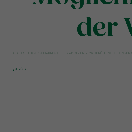
der 
GESCHRIEBEN VON
JOHANNES TERLER
AM
19. JUNI 2026
. VERÖFFENTLICHT IN
VER
ZURÜCK