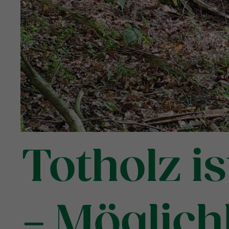
Totholz is
– Möglich