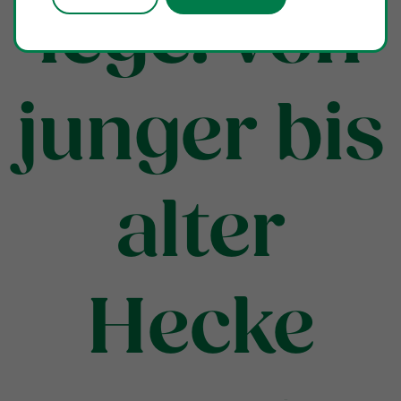
lege: von
junger bis
alter
Hecke