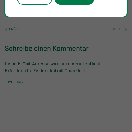
GESCHRIEBEN VON
JOHANNES TERLER
AM
27. NOVEMBER 2024
. VERÖFFENTLICHT IN
VERANSTALTUNGEN
.
ZURÜCK
WEITER
Schreibe einen Kommentar
Deine E-Mail-Adresse wird nicht veröffentlicht.
Erforderliche Felder sind mit
*
markiert
KOMMENTAR