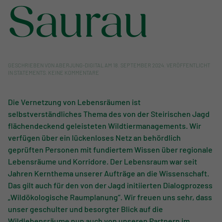
Saurau
GESCHRIEBEN VON
ABERJUNG-DIGITAL
AM
18. SEPTEMBER 2024
. VERÖFFENTLICHT
ZU
IN
STATEMENTS
.
KEINE KOMMENTARE
FRANZ
MAYR-
MELNHOF-
Die Vernetzung von Lebensräumen ist
SAURAU
selbstverständliches Thema des von der Steirischen Jagd
flächendeckend geleisteten Wildtiermanagements. Wir
verfügen über ein lückenloses Netz an behördlich
geprüften Personen mit fundiertem Wissen über regionale
Lebensräume und Korridore. Der Lebensraum war seit
Jahren Kernthema unserer Aufträge an die Wissenschaft.
Das gilt auch für den von der Jagd initiierten Dialogprozess
„Wildökologische Raumplanung“. Wir freuen uns sehr, dass
unser geschulter und besorgter Blick auf die