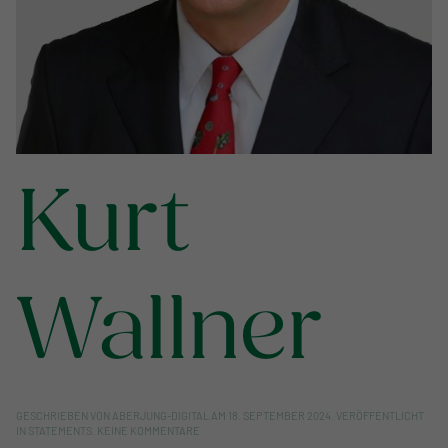
Kurt
Wallner
GESCHRIEBEN VON
ABERJUNG-DIGITAL
AM
18. SEPTEMBER 2024
. VERÖFFENTLICHT
ZU
IN
STATEMENTS
.
KEINE KOMMENTARE
KURT