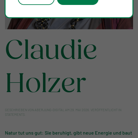
Claudie
Holzer
GESCHRIEBEN VON
ABERJUNG-DIGITAL
AM
29. MAI 2026
. VERÖFFENTLICHT IN
STATEMENTS
.
Natur tut uns gut: Sie beruhigt, gibt neue Energie und baut