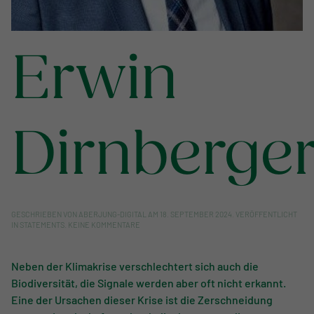
Erwin
Dirnberge
GESCHRIEBEN VON
ABERJUNG-DIGITAL
AM
18. SEPTEMBER 2024
. VERÖFFENTLICHT
ZU
IN
STATEMENTS
.
KEINE KOMMENTARE
ERWIN
DIRNBERGER
Neben der Klimakrise verschlechtert sich auch die
Biodiversität, die Signale werden aber oft nicht erkannt.
Eine der Ursachen dieser Krise ist die Zerschneidung