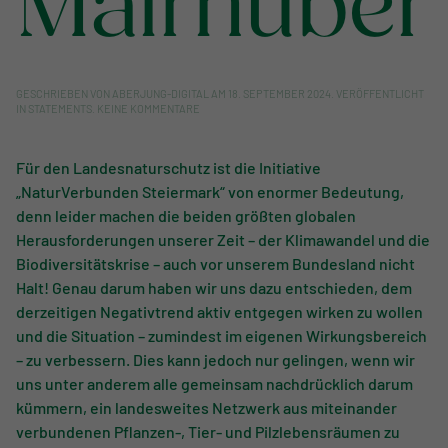
Mairhuber
GESCHRIEBEN VON
ABERJUNG-DIGITAL
AM
18. SEPTEMBER 2024
. VERÖFFENTLICHT
ZU
IN
STATEMENTS
.
KEINE KOMMENTARE
CHRISTIAN
MAIRHUBER
Für den Landesnaturschutz ist die Initiative
„NaturVerbunden Steiermark“ von enormer Bedeutung,
denn leider machen die beiden größten globalen
Herausforderungen unserer Zeit – der Klimawandel und die
Biodiversitätskrise – auch vor unserem Bundesland nicht
Halt! Genau darum haben wir uns dazu entschieden, dem
derzeitigen Negativtrend aktiv entgegen wirken zu wollen
und die Situation – zumindest im eigenen Wirkungsbereich
– zu verbessern. Dies kann jedoch nur gelingen, wenn wir
uns unter anderem alle gemeinsam nachdrücklich darum
kümmern, ein landesweites Netzwerk aus miteinander
verbundenen Pflanzen-, Tier- und Pilzlebensräumen zu