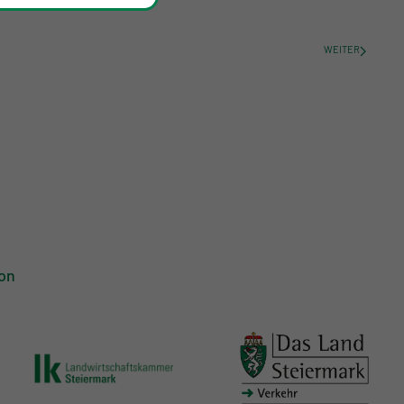
WEITER
on