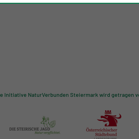
IN
VERANSTALTUNGEN
.
ie Initiative NaturVerbunden Steiermark wird getragen v