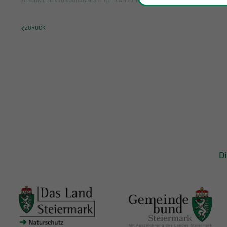
GESCHRIEBEN VON
JOHANNES TERLER
AM
25. NOVEMBER 2025
. VERÖFFENTLICHT 
ZURÜCK
D