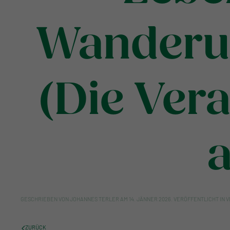
Wanderun
(Die Vera
GESCHRIEBEN VON
JOHANNES TERLER
AM
14. JÄNNER 2026
. VERÖFFENTLICHT IN
V
ZURÜCK