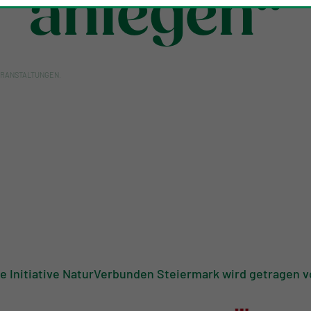
anlegen“
ERANSTALTUNGEN
.
ie Initiative NaturVerbunden Steiermark wird getragen v