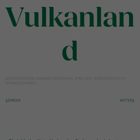
Vulkanlan
d
GESCHRIEBEN VON
JOHANNES TERLER
AM
8. APRIL 2025
. VERÖFFENTLICHT IN
VERANSTALTUNGEN
.
ZURÜCK
WEITER