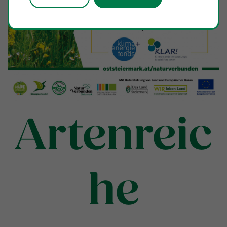
Artenreic
he