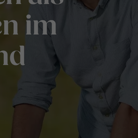
en im
nd