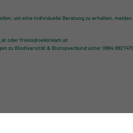
len, um eine individuelle Beratung zu erhalten, melden
.at oder friess@oekoteam.at
gen zu Biodiversität & Biotopverbund unter 0664 992747