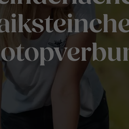
iksteinch
iotopverbu