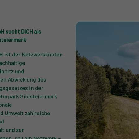
 sucht DICH als
steiermark
 ist der Netzwerkknoten
achhaltige
ibnitz und
hen Abwicklung des
gsgesetzes in der
aturpark Südsteiermark
onale
nd Umwelt zahlreiche
nd
lt und zur
hen, soll ein Netzwerk –