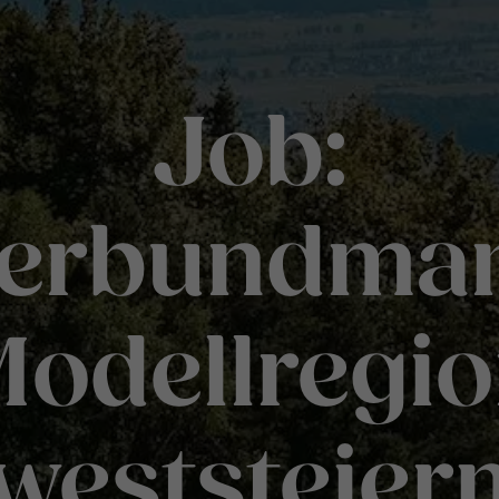
Job:
verbundman
odellregi
weststeier