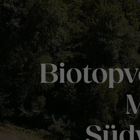
Biotop
M
Süd