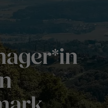
ager*in
on
mark