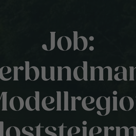
Job:
verbundman
odellregi
oststeier