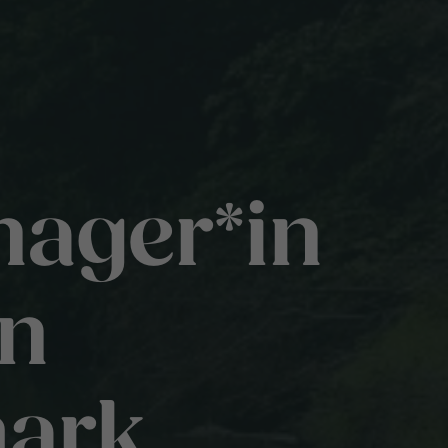
ager*in
on
mark