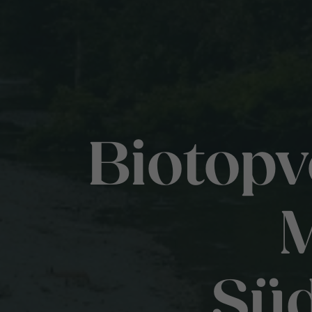
Biotop
M
Süd